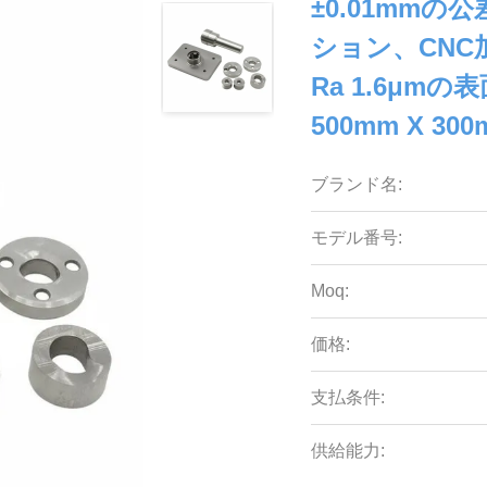
±0.01mm
ション、CNC加
Ra 1.6μ
500mm X 300
ブランド名:
モデル番号:
Moq:
価格:
支払条件:
供給能力: