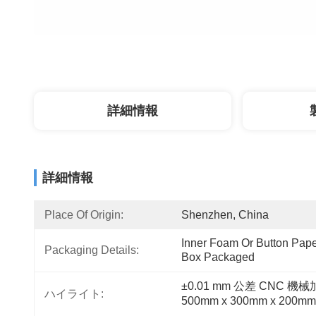
詳細情報
詳細情報
Place Of Origin:
Shenzhen, China
Inner Foam Or Button Paper
Packaging Details:
Box Packaged
±0.01 mm 公差 CNC 
ハイライト:
500mm x 300mm x