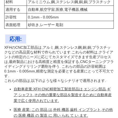
材料
アルミニウム,鋼,ステンレス鋼,銅,銅,プラスチック
適用する
自動車,航空宇宙,医療,電子機器,機械
許容性
0.1mm - 0.005mm
表面処理
砂吹き,レーザー 彫刻
応用:
XFHのCNC加工部品は,アルミ,鋼,ステンレス鋼,銅,銅,プラスチッ
クなどの高品質な材料で作られています.これらの材料は,クライア
ントの特定のニーズに応じてカスタマイズできます生産プロセス
は,最終製品における高精度と精度を保証する,CNCターニングフラ
イディングドリリング磨削を伴う. これらの部品の許容範囲は
0.1mm - 0.005mm,精密な測定を必要とする産業にとって不可欠で
す.
これらの部品は,以下のような様々なシナリオで適用されます.
自動車産業:XFH CNC精密加工製造部品は,エンジン部品,ギ
ア,シャフト,その他の重要な部品を製造するために自動車産
業で広く使用されています.
医療 産業: この 部品 は,外科 機器,歯科 インプラント,その他
の 医療 機器 の 製造 に 用い られ て い ます.