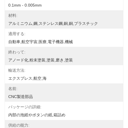
0.1mm - 0.005mm
材料:
アルミニウム,鋼,ステンレス鋼,銅,銅,プラスチック
適用する:
自動車,航空宇宙,医療,電子機器,機械
終わって:
アノード化,粉末塗装,塗装,磨き,塗装
輸送方法:
エクスプレス,航空,海
名前:
CNC製造部品
パッケージの詳細:
内部の泡紙やボタンの紙,箱詰め
供給の能力: