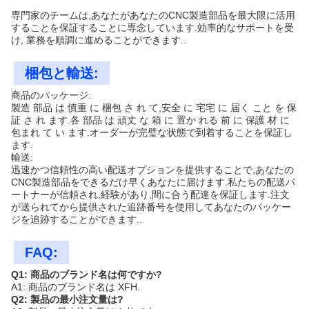
専門家のチームは,あなたがあなたのCNC製造部品を最大限に活用
することを保証することに専念しています.効率的なサポートを受
け, 業務を順調に進めることができます..
梱包と輸送:
商品のパッケージ:
製造 部品 は 慎重 に 梱包 さ れ て,安全 に 宅宅 に 届く こと を 保
証 さ れ ます.各 部品 は 頑丈 な 箱 に 置か れる 前 に 保護 材 に
包まれ て い ます.オーダーが完璧な状態で到着することを保証し
ます.
輸送:
迅速かつ信頼性の高い配送オプションを提供することで,あなたの
CNC製造部品をできるだけ早くあなたに届けます.私たちの配送パ
ートナーが信頼され,経験があり,間に合う配達を保証します.注文
が送られてから提供された追跡番号を使用してあなたのパッケー
ジを追跡することができます..
FAQ:
Q1: 商品のブランド名は何ですか?
A1: 商品のブランド名は XFH.
Q2: 製品の最小注文量は?