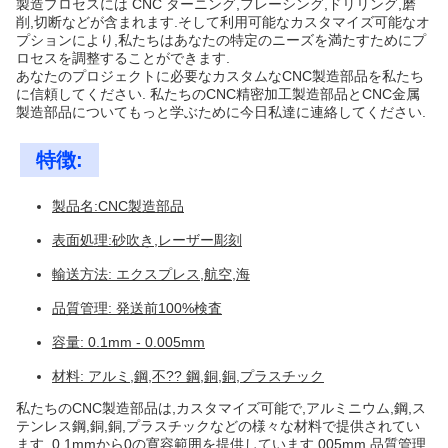
製造プロセスには CNC ターニング,フレーシング,ドリリング,磨
削,切断などが含まれます.そして利用可能なカスタマイズ可能なオ
プションにより,私たちはあなたの特定のニーズを満たすためにプ
ロセスを調整することができます.
あなたのプロジェクトに必要なカスタムなCNC製造部品を私たち
に信頼してください. 私たちのCNC精密加工製造部品とCNC金属
製造部品についてもっと学ぶために今日私達に連絡してください.
特徴:
製品名:CNC製造部品
表面処理:砂吹き,レーザー彫刻
輸送方法: エクスプレス,航空,海
品質管理: 発送前100%検査
容量: 0.1mm - 0.005mm
材料: アルミ,鋼,不?? 鋼,銅,銅,プラスチック
私たちのCNC製造部品は,カスタマイズ可能で,アルミニウム,鋼,ス
テンレス鋼,銅,銅,プラスチックなどの様々な材料で提供されてい
ます. 0.1mmから0の寛容範囲を提供しています.005mm 品質管理