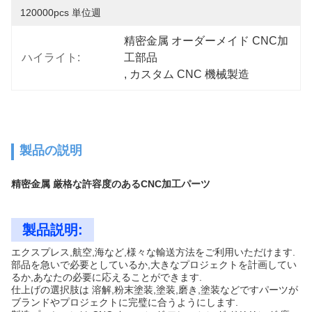
120000pcs 単位週
精密金属 オーダーメイド CNC加
ハイライト:
工部品
, 
カスタム CNC 機械製造
製品の説明
精密金属 厳格な許容度のあるCNC加工パーツ
製品説明:
エクスプレス,航空,海など,様々な輸送方法をご利用いただけます.
部品を急いで必要としているか,大きなプロジェクトを計画してい
るか,あなたの必要に応えることができます.
仕上げの選択肢は 溶解,粉末塗装,塗装,磨き,塗装などですパーツが
ブランドやプロジェクトに完璧に合うようにします.