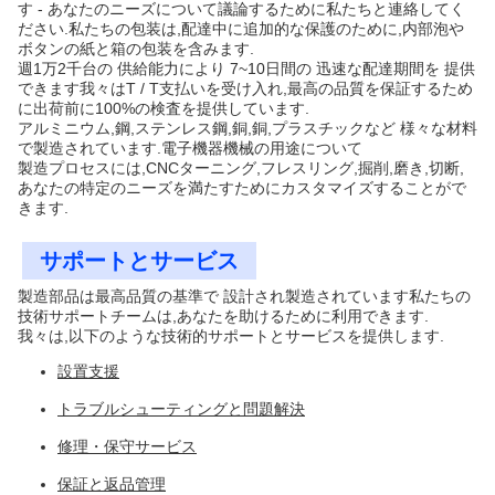
す - あなたのニーズについて議論するために私たちと連絡してく
ださい.私たちの包装は,配達中に追加的な保護のために,内部泡や
ボタンの紙と箱の包装を含みます.
週1万2千台の 供給能力により 7~10日間の 迅速な配達期間を 提供
できます我々はT / T支払いを受け入れ,最高の品質を保証するため
に出荷前に100%の検査を提供しています.
アルミニウム,鋼,ステンレス鋼,銅,銅,プラスチックなど 様々な材料
で製造されています.電子機器機械の用途について
製造プロセスには,CNCターニング,フレスリング,掘削,磨き,切断,
あなたの特定のニーズを満たすためにカスタマイズすることがで
きます.
サポートとサービス
製造部品は最高品質の基準で 設計され製造されています私たちの
技術サポートチームは,あなたを助けるために利用できます.
我々は,以下のような技術的サポートとサービスを提供します.
設置支援
トラブルシューティングと問題解決
修理・保守サービス
保証と返品管理