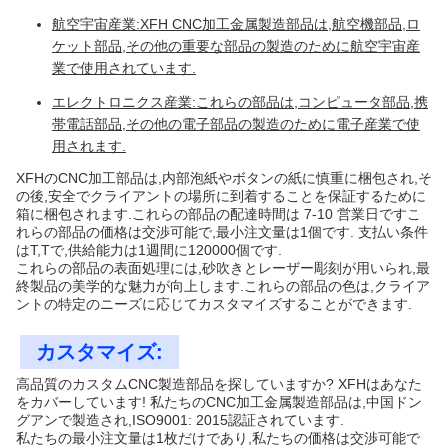
航空宇宙産業:XFH CNC加工金属製造部品は,航空機部品,ロ
ケット部品,その他の重要な部品の製造のために航空宇宙産
業で使用されています.
エレクトロニクス産業:これらの部品は,コンピュータ部品,携
帯電話部品,その他の電子部品の製造のために電子産業で使
用されます.
XFHのCNC加工部品は,内部泡紙やボタンの紙に慎重に梱包され,そ
の後,安全でクライアントの場所に到着することを保証するために
箱に梱包されます.これらの部品の配達時間は 7-10 営業日ですこ
れらの部品の価格は交渉可能で,最小注文量は1個です. 支払い条件
はT,Tで,供給能力は1週間に120000個です.
これらの部品の表面処理には,砂吹きとレーザー彫刻が用いられ,最
終製品の美学的な魅力が向上します.これらの部品の色は,クライア
ントの特定のニーズに応じてカスタマイズすることができます.
カスタマイズ:
高品質のカスタムCNC製造部品を探していますか? XFHはあなた
をカバーしています! 私たちのCNC加工金属製造部品は,中国ドン
グアンで製造され,ISO9001: 2015認証されています.
私たちの最小注文量は1枚だけであり,私たちの価格は交渉可能で