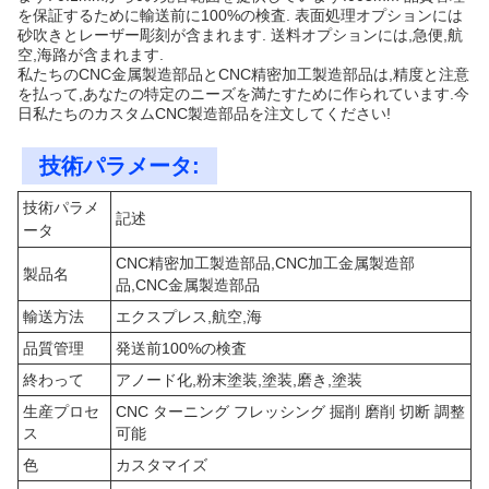
を保証するために輸送前に100%の検査. 表面処理オプションには
砂吹きとレーザー彫刻が含まれます. 送料オプションには,急便,航
空,海路が含まれます.
私たちのCNC金属製造部品とCNC精密加工製造部品は,精度と注意
を払って,あなたの特定のニーズを満たすために作られています.今
日私たちのカスタムCNC製造部品を注文してください!
技術パラメータ:
技術パラメ
記述
ータ
CNC精密加工製造部品,CNC加工金属製造部
製品名
品,CNC金属製造部品
輸送方法
エクスプレス,航空,海
品質管理
発送前100%の検査
終わって
アノード化,粉末塗装,塗装,磨き,塗装
生産プロセ
CNC ターニング フレッシング 掘削 磨削 切断 調整
ス
可能
色
カスタマイズ