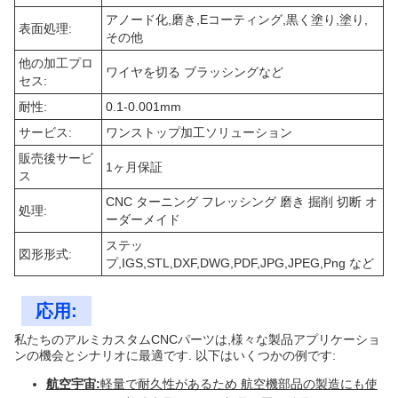
アノード化,磨き,Eコーティング,黒く塗り,塗り,
表面処理:
その他
他の加工プロ
ワイヤを切る ブラッシングなど
セス:
耐性:
0.1-0.001mm
サービス:
ワンストップ加工ソリューション
販売後サービ
1ヶ月保証
ス
CNC ターニング フレッシング 磨き 掘削 切断 オ
処理:
ーダーメイド
ステッ
図形形式:
プ,IGS,STL,DXF,DWG,PDF,JPG,JPEG,Png など
応用:
私たちのアルミカスタムCNCパーツは,様々な製品アプリケーショ
ンの機会とシナリオに最適です. 以下はいくつかの例です:
航空宇宙:
軽量で耐久性があるため 航空機部品の製造にも使