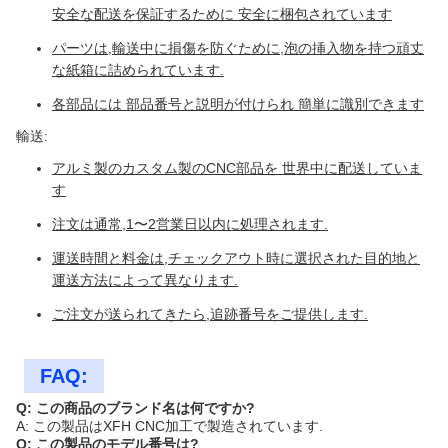
安全な配送を保証するために 安全に梱包されています
パーツは,輸送中に損傷を防ぐために,泡の挿入物を持つ頑丈
な紙箱に詰められています.
各部品には 部品番号と説明が付けられ 簡単に識別できます
輸送:
アルミ製のカスタム製のCNC部品を 世界中に配送していま
す
注文は通常,1〜2営業日以内に処理されます.
運送時間と料金は,チェックアウト時に選択された目的地と
運送方法によって異なります.
ご注文が送られてきたら,追跡番号をご提供します.
FAQ:
Q: この商品のブランド名は何ですか?
A: この製品はXFH CNC加工で製造されています.
Q: この製品のモデル番号は?