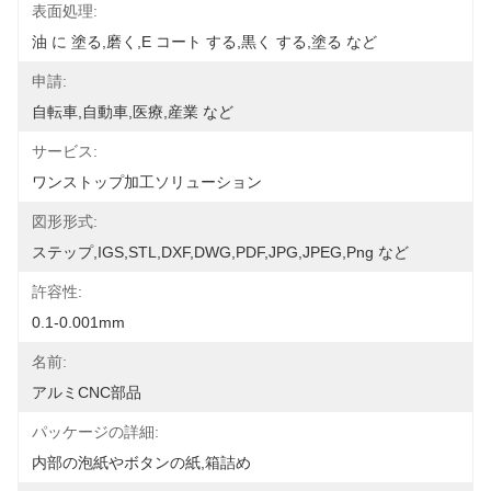
表面処理:
油 に 塗る,磨く,E コート する,黒く する,塗る など
申請:
自転車,自動車,医療,産業 など
サービス:
ワンストップ加工ソリューション
図形形式:
ステップ,IGS,STL,DXF,DWG,PDF,JPG,JPEG,Png など
許容性:
0.1-0.001mm
名前:
アルミCNC部品
パッケージの詳細:
内部の泡紙やボタンの紙,箱詰め