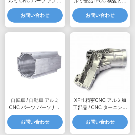
ルミ CNC パーツ アノイ
ルミ部品 IPQC 検査と小
ド化 表面 仕上げ 精度 許
批量生産サポートの精密
容量 0.1 - 0.001mm
お問い合わせ
工学 高品質のアルミ
お問い合わせ
CNC 部品
自転車 / 自動車 アルミ
XFH 精密CNC アルミ加
CNC パーツ パーソナラ
工部品 / CNC ターニング
イズされた 5 軸加工部品
フレーシングドリリング
お問い合わせ
ソリューション
お問い合わせ