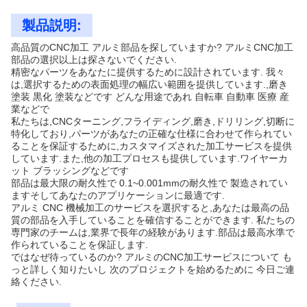
製品説明:
高品質のCNC加工 アルミ部品を探していますか? アルミCNC加工
部品の選択以上は探さないでください.
精密なパーツをあなたに提供するために設計されています. 我々
は,選択するための表面処理の幅広い範囲を提供しています.,磨き
塗装 黒化 塗装などです どんな用途であれ 自転車 自動車 医療 産
業などで
私たちは,CNCターニング,フライディング,磨き,ドリリング,切断に
特化しており,パーツがあなたの正確な仕様に合わせて作られてい
ることを保証するために,カスタマイズされた加工サービスを提供
しています.また,他の加工プロセスも提供しています.ワイヤーカ
ット ブラッシングなどです
部品は最大限の耐久性で 0.1~0.001mmの耐久性で 製造されてい
ますそしてあなたのアプリケーションに最適です.
アルミ CNC 機械加工のサービスを選択すると,あなたは最高の品
質の部品を入手していることを確信することができます. 私たちの
専門家のチームは,業界で長年の経験があります.部品は最高水準で
作られていることを保証します.
ではなぜ待っているのか? アルミのCNC加工サービスについて も
っと詳しく知りたいし 次のプロジェクトを始めるために 今日ご連
絡ください.