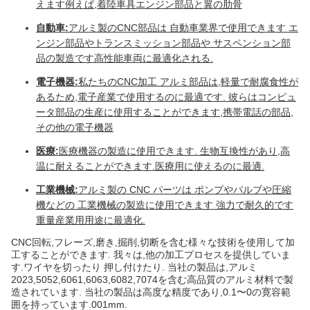
えます例えば,着陸車具エンジン部品と翼の肋骨
自動車:
アルミ製のCNC部品は 自動車業界で使用できます エ
ンジン部品やトランスミッション部品や サスペンション部
品の製造です高性能車両に最適化される.
電子機器:
私たちのCNC加工 アルミ部品は,軽量で耐腐食性が
あるため,電子産業で使用するのに最適です. 彼らはコンピュ
ータ部品の生産に使用することができます,携帯電話の部品,
その他の電子機器
医療:
医療機器の製造に使用できます. 生物互換性があり,高
温に耐えることができます.医療用に使えるのに最適.
工業機械:
アルミ製の CNC パーツは ポンプやバルブや圧縮
機などの 工業機械の製造に使用できます 強力で耐久的です
重量産業用用途に最適化.
CNC回転,フレーズ,磨き,掘削,切断を含む様々な技術を使用して加
工することができます. 我々は,他の加工プロセスを提供していま
す.ワイヤを切ったり 押し付けたり. 当社の製品は,アルミ
2023,5052,6061,6063,6082,7074を含む高品質のアルミ材料で製
造されています. 当社の製品は高度な精度であり,0.1〜0の寛容範
囲を持っています.001mm.