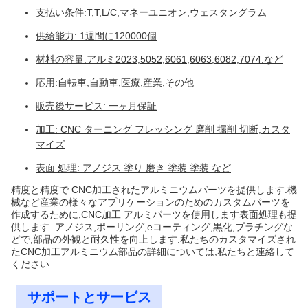
支払い条件:T,T,L/C,マネーユニオン,ウェスタングラム
供給能力: 1週間に120000個
材料の容量:アルミ2023,5052,6061,6063,6082,7074.など
応用:自転車,自動車,医療,産業,その他
販売後サービス: 一ヶ月保証
加工: CNC ターニング フレッシング 磨削 掘削 切断,カスタ
マイズ
表面 処理: アノジス 塗り 磨き 塗装 塗装 など
精度と精度で CNC加工されたアルミニウムパーツを提供します.機
械など産業の様々なアプリケーションのためのカスタムパーツを
作成するために,CNC加工 アルミパーツを使用します表面処理も提
供します. アノジス,ポーリング,eコーティング,黒化,プラチングな
どで,部品の外観と耐久性を向上します.私たちのカスタマイズされ
たCNC加工アルミニウム部品の詳細については,私たちと連絡して
ください.
サポートとサービス