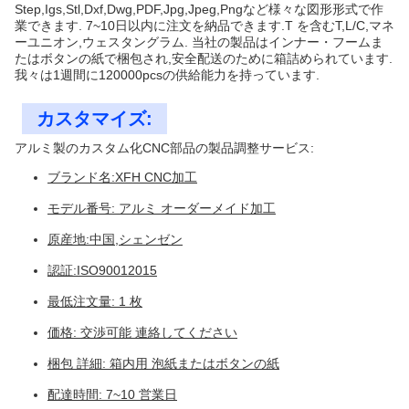
Step,Igs,Stl,Dxf,Dwg,PDF,Jpg,Jpeg,Pngなど様々な図形形式で作
業できます. 7~10日以内に注文を納品できます.T を含むT,L/C,マネ
ーユニオン,ウェスタングラム. 当社の製品はインナー・フームま
たはボタンの紙で梱包され,安全配送のために箱詰められています.
我々は1週間に120000pcsの供給能力を持っています.
カスタマイズ:
アルミ製のカスタム化CNC部品の製品調整サービス:
ブランド名:XFH CNC加工
モデル番号: アルミ オーダーメイド加工
原産地:中国,シェンゼン
認証:ISO90012015
最低注文量: 1 枚
価格: 交渉可能 連絡してください
梱包 詳細: 箱内用 泡紙またはボタンの紙
配達時間: 7~10 営業日