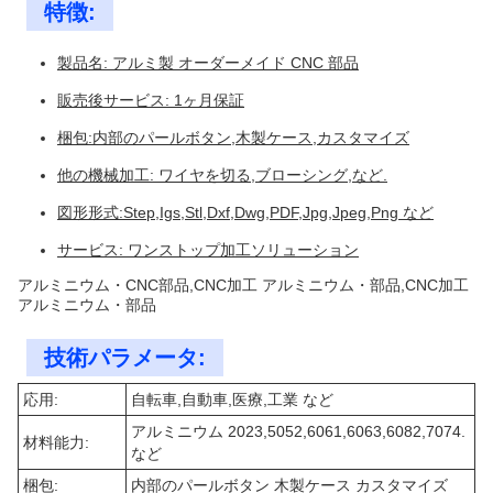
特徴:
製品名: アルミ製 オーダーメイド CNC 部品
販売後サービス: 1ヶ月保証
梱包:内部のパールボタン,木製ケース,カスタマイズ
他の機械加工: ワイヤを切る,ブローシング,など.
図形形式:Step,Igs,Stl,Dxf,Dwg,PDF,Jpg,Jpeg,Png など
サービス: ワンストップ加工ソリューション
アルミニウム・CNC部品,CNC加工 アルミニウム・部品,CNC加工
アルミニウム・部品
技術パラメータ:
応用:
自転車,自動車,医療,工業 など
アルミニウム 2023,5052,6061,6063,6082,7074.
材料能力:
など
梱包:
内部のパールボタン 木製ケース カスタマイズ