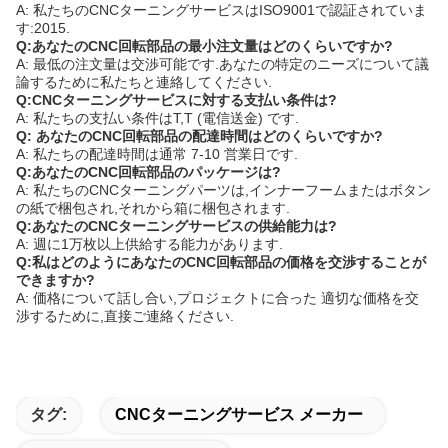
A: 私たちのCNCターニングサービスはISO9001で認証されていま
す:2015.
Q:あなたのCNC回転部品の最小注文量はどのくらいですか?
A: 最低の注文量は交渉可能です.あなたの特定のニーズについて議
論するために私たちと連絡してください.
Q:CNCターニングサービスに対する支払い条件は?
A: 私たちの支払い条件はT,T (電信送金) です.
Q: あなたのCNC回転部品の配達時間はどのくらいですか?
A: 私たちの配達時間は通常 7-10 営業日です.
Q:あなたのCNC回転部品のパッケージは?
A: 私たちのCNCターニングパーツは,インナーフームまたはボタン
の紙で梱包され,それから箱に梱包されます.
Q:あなたのCNCターニングサービスの供給能力は?
A: 週に1万枚以上供給する能力があります.
Q:私はどのようにあなたのCNC回転部品の価格を交渉することが
できますか?
A: 価格について話し合い,プロジェクトに合った 適切な価格を交
渉するために,直接ご連絡ください.
タグ:
CNCターニングサービス メーカー