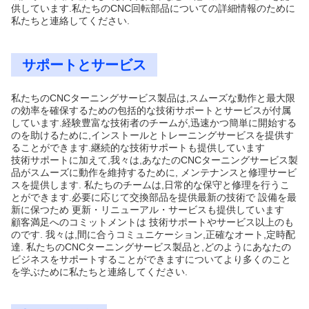
供しています.私たちのCNC回転部品についての詳細情報のために
私たちと連絡してください.
サポートとサービス
私たちのCNCターニングサービス製品は,スムーズな動作と最大限
の効率を確保するための包括的な技術サポートとサービスが付属
しています.経験豊富な技術者のチームが,迅速かつ簡単に開始する
のを助けるために,インストールとトレーニングサービスを提供す
ることができます.継続的な技術サポートも提供しています
技術サポートに加えて,我々は,あなたのCNCターニングサービス製
品がスムーズに動作を維持するために, メンテナンスと修理サービ
スを提供します. 私たちのチームは,日常的な保守と修理を行うこ
とができます.必要に応じて交換部品を提供最新の技術で 設備を最
新に保つため 更新・リニューアル・サービスも提供しています
顧客満足へのコミットメントは 技術サポートやサービス以上のも
のです. 我々は,間に合うコミュニケーション,正確なオート,定時配
達. 私たちのCNCターニングサービス製品と,どのようにあなたの
ビジネスをサポートすることができますについてより多くのこと
を学ぶために私たちと連絡してください.