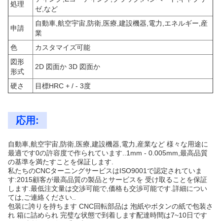
処理
ゼ,など
自動車,航空宇宙,防衛,医療,建設機器,電力,エネルギー,産
申請
業
色
カスタマイズ可能
図形
2D 図面か 3D 図面か
形式
硬さ
目標HRC + / - 3度
応用:
自動車,航空宇宙,防衛,医療,建設機器,電力,産業など 様々な用途に
最適です0の許容度で作られています..1mm - 0.005mm,最高品質
の基準を満たすことを保証します.
私たちのCNCターニングサービスはISO9001で認定されていま
す:2015顧客が最高品質の製品とサービスを 受け取ることを保証
します.最低注文量は交渉可能で,価格も交渉可能です.詳細につい
ては,ご連絡ください..
包装に誇りを持ちます CNC回転部品は 泡紙やボタンの紙で包装さ
れ 箱に詰められ 完璧な状態で到着します配達時間は7~10日です