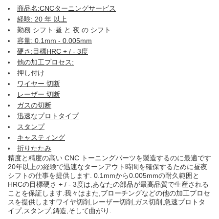
商品名:CNCターニングサービス
経験: 20 年 以上
勤務 シフト:昼 と 夜 の シフト
容量: 0.1mm - 0.005mm
硬さ:目標HRC + / - 3度
他の加工プロセス:
押し付け
ワイヤー 切断
レーザー 切断
ガスの切断
迅速なプロトタイプ
スタンプ
キャスティング
折りたたみ
精度と精度の高い CNC トーニングパーツを製造するのに最適です
20年以上の経験で迅速なターンアウト時間を確保するために昼夜
シフトの仕事を提供します. 0.1mmから0.005mmの耐久範囲と
HRCの目標硬さ + / - 3度は,あなたの部品が最高品質で生産される
ことを保証します.我々はまた,ブローチングなどの他の加工プロセ
スを提供しますワイヤ切削,レーザー切削,ガス切削,急速プロトタ
イプ,スタンプ,鋳造,そして曲がり.