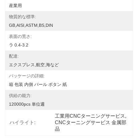
産業用
物質的な標準:
GB,AISI,ASTM,BS,DIN
表面の荒さ:
ラ 0.4-3.2
配達:
エクスプレス,航空,海など
パッケージの詳細:
箱 包装 内側 パール ボタン 紙
供給の能力:
120000pcs 単位週
工業用CNCターニングサービス
, 
ハイライト:
CNCターニングサービス 金属部
品