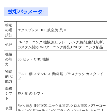
技術パラメータ:
輸送
の選
エクスプレス,DHL,航空,海,列車
択肢
CNCターニング 機械加工,フレーシング,掘削,磨削,切断,
処理
カスタム製のCNCターニング部品,CNCターニング部品
機械
の能
60 セット CNC 機械
力
物質
アルミ 鋼 ステンレス 青銅 銅 プラスチック カスタマイ
的 な
ズ
能力
勤務
シフ
昼と夜 の シフト
ト
油化,磨き,亜鉛塗装,ニッケル塗装,クロム塗装,パワーコー
表面
ティング,Eコーティング,ブラック,パシベート,キャブリ